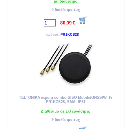
μη διαθέσιμο
0 διαθέσιμα τμχ
80,09
€
Κωδικός:
PR1KCS28
TELTONIKA κεραία combo SISO Mobile/GNSS/Wi-Fi
PR1KCS28, SMA, IP67
Διαθέσιμο σε 1-3 εργάσιμες
9 διαθέσιμα τμχ