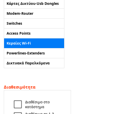
Κάρτες Δικτύου-Usb Dongles
ΑΡΧΙΚΗ
Modem-Router
Switches
ΠΟΙΟΙ ΕΙΜΑΣΤΕ
Access Points
SERVICE
Κεραίες Wi-Fi
ΕΠΙΚΟΙΝΩΝΙΑ
Powerlines-Extenders
Δικτυακά Παρελκόμενα
2310.769.050 - 2313.078.238
info@tzampantan.gr
Διαθεσιμότητα
Διαθέσιμο στο
κατάστημα
Διαθέσιμο σε 1-3