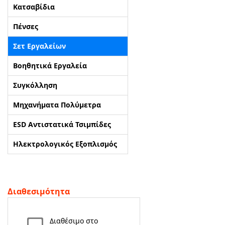
Κατσαβίδια
ΑΡΧΙΚΗ
Πένσες
Σετ Εργαλείων
ΠΟΙΟΙ ΕΙΜΑΣΤΕ
Βοηθητικά Εργαλεία
SERVICE
Συγκόλληση
ΕΠΙΚΟΙΝΩΝΙΑ
Μηχανήματα Πολύμετρα
ESD Αντιστατικά Τσιμπίδες
2310.769.050 - 2313.078.238
info@tzampantan.gr
Ηλεκτρολογικός Εξοπλισμός
Διαθεσιμότητα
Διαθέσιμο στο