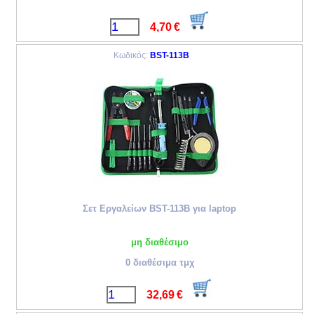
4,70
€
Κωδικός:
BST-113B
Σετ Εργαλείων BST-113B για laptop
μη διαθέσιμο
0 διαθέσιμα τμχ
32,69
€