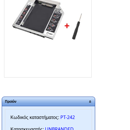
ΑΡΧΙΚΗ
ΠΟΙΟΙ ΕΙΜΑΣΤΕ
SERVICE
ΕΠΙΚΟΙΝΩΝΙΑ
2310.769.050 - 2313.078.238
info@tzampantan.gr
Προϊόν
PT-242
Κωδικός καταστήματος:
UNBRANDED
Κατασκευαστής: