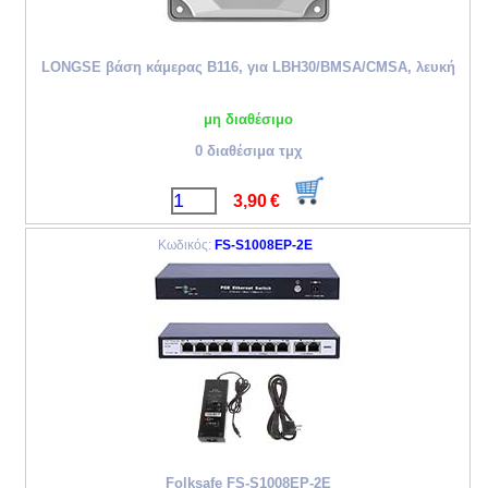
LONGSE βάση κάμερας B116, για LBH30/BMSA/CMSA, λευκή
μη διαθέσιμο
0 διαθέσιμα τμχ
3,90
€
Κωδικός:
FS-S1008EP-2E
Folksafe FS-S1008EP-2E