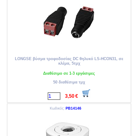
LONGSE βύσμα τροφοδοσίας DC θηλυκό LS-HCON31, σε
κλέμα, 5τμχ
Διαθέσιμο σε 1-3 εργάσιμες
50 διαθέσιμα τμχ
3,50
€
Κωδικός:
PB14146