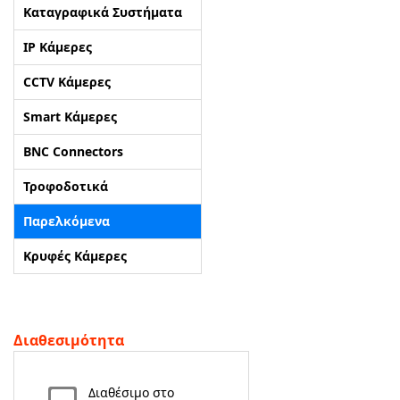
Καταγραφικά Συστήματα
ΑΡΧΙΚΗ
IP Κάμερες
CCTV Κάμερες
ΠΟΙΟΙ ΕΙΜΑΣΤΕ
Smart Κάμερες
SERVICE
BNC Connectors
ΕΠΙΚΟΙΝΩΝΙΑ
Τροφοδοτικά
Παρελκόμενα
2310.769.050 - 2313.078.238
info@tzampantan.gr
Κρυφές Κάμερες
Διαθεσιμότητα
Διαθέσιμο στο