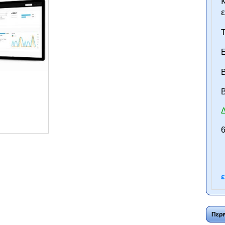
Κ
ε
Τ
Ε
Β
B
Δ
ntan.gr
6
ε
Περι