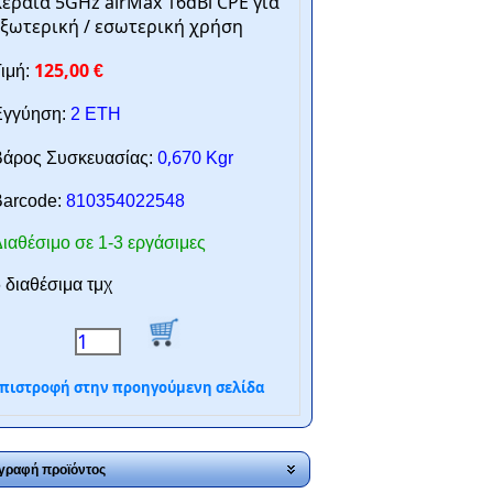
εραία 5GHz airMax 16dBi CPE για
ξωτερική / εσωτερική χρήση
125,00
ιμή:
€
γγύηση:
2 ΕΤΗ
0,670
άρος Συσκευασίας:
Kgr
arcode:
810354022548
ιαθέσιμο σε 1-3 εργάσιμες
 διαθέσιμα τμχ
πιστροφή στην προηγούμενη σελίδα
γραφή προϊόντος