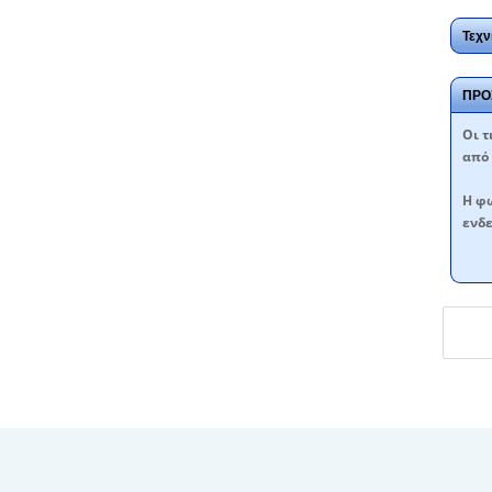
Τεχν
ΠΡΟ
Oι τ
από 
Η φω
ενδε