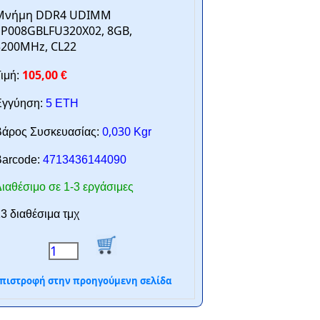
Μνήμη DDR4 UDIMM
SP008GBLFU320X02, 8GB,
3200MHz, CL22
105,00
ιμή:
€
γγύηση:
5 ΕΤΗ
0,030
άρος Συσκευασίας:
Kgr
arcode:
4713436144090
ιαθέσιμο σε 1-3 εργάσιμες
3 διαθέσιμα τμχ
πιστροφή στην προηγούμενη σελίδα