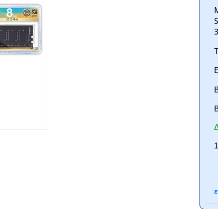
Τ
Ε
Β
B
ntan.gr
Δ
1
ε