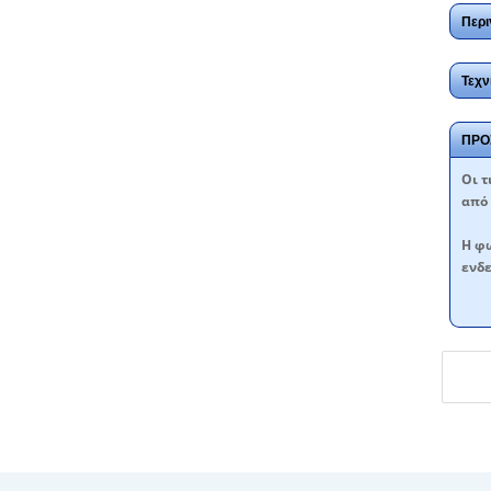
Περι
Τεχν
ΠΡΟ
Oι τ
από 
Η φω
ενδε