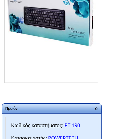
ΑΡΧΙΚΗ
ΠΟΙΟΙ ΕΙΜΑΣΤΕ
SERVICE
ΕΠΙΚΟΙΝΩΝΙΑ
2310.769.050 - 2313.078.238
info@tzampantan.gr
Προϊόν
PT-190
Κωδικός καταστήματος:
POWERTECH
Κατασκευαστής: