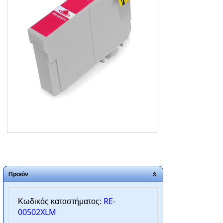
ΑΡΧΙΚΗ
ΠΟΙΟΙ ΕΙΜΑΣΤΕ
SERVICE
ΕΠΙΚΟΙΝΩΝΙΑ
2310.769.050 - 2313.078.238
info@tzampantan.gr
Προϊόν
RE-
Κωδικός καταστήματος:
00502XLM