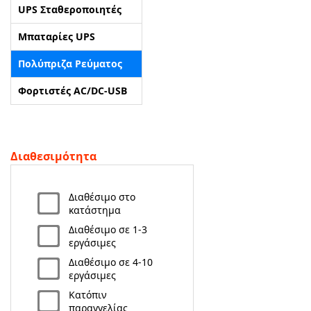
UPS Σταθεροποιητές
ΑΡΧΙΚΗ
Μπαταρίες UPS
Πολύπριζα Ρεύματος
ΠΟΙΟΙ ΕΙΜΑΣΤΕ
Φορτιστές AC/DC-USB
SERVICE
ΕΠΙΚΟΙΝΩΝΙΑ
Διαθεσιμότητα
2310.769.050 - 2313.078.238
info@tzampantan.gr
Διαθέσιμο στο
κατάστημα
Διαθέσιμο σε 1-3
εργάσιμες
Διαθέσιμο σε 4-10
εργάσιμες
Κατόπιν
παραγγελίας