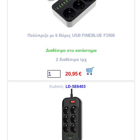
Πολύπριζο με 6 Θύρες USB FINEBLUE F1900
Διαθέσιμο στο κατάστημα
2 διαθέσιμα τμχ
20,95
€
Κωδικός:
LD-SE6403