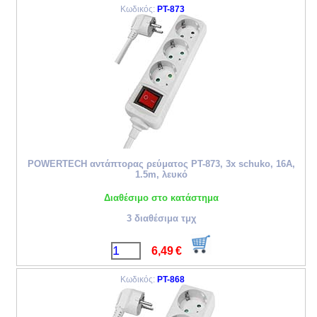
Κωδικός:
PT-873
POWERTECH αντάπτορας ρεύματος PT-873, 3x schuko, 16A,
1.5m, λευκό
Διαθέσιμο στο κατάστημα
3 διαθέσιμα τμχ
6,49
€
Κωδικός:
PT-868