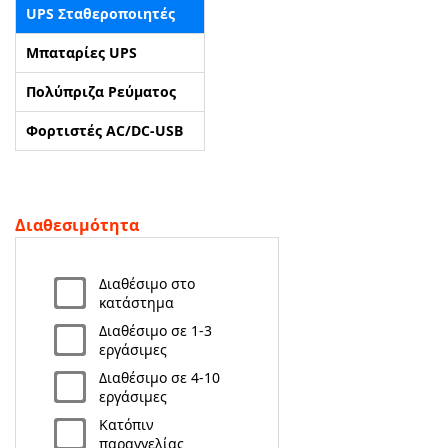
UPS Σταθεροποιητές
ΑΡΧΙΚΗ
Μπαταρίες UPS
Πολύπριζα Ρεύματος
ΠΟΙΟΙ ΕΙΜΑΣΤΕ
Φορτιστές AC/DC-USB
SERVICE
ΕΠΙΚΟΙΝΩΝΙΑ
Διαθεσιμότητα
2310.769.050 - 2313.078.238
info@tzampantan.gr
Διαθέσιμο στο
κατάστημα
Διαθέσιμο σε 1-3
εργάσιμες
Διαθέσιμο σε 4-10
εργάσιμες
Κατόπιν
παραγγελίας