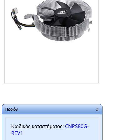
ΑΡΧΙΚΗ
ΠΟΙΟΙ ΕΙΜΑΣΤΕ
SERVICE
ΕΠΙΚΟΙΝΩΝΙΑ
2310.769.050 - 2313.078.238
info@tzampantan.gr
Προϊόν
CNPS80G-
Κωδικός καταστήματος:
REV1