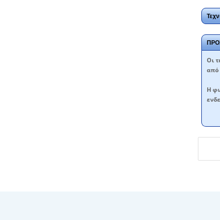
Τεχν
ΠΡΟ
Oι τ
από 
Η φω
ενδε