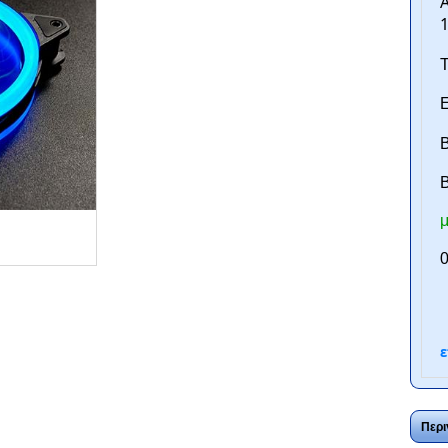
Τ
Ε
Β
B
μ
ntan.gr
0
ε
Περι