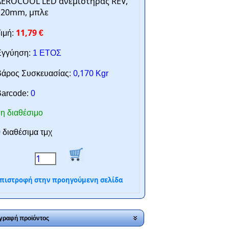
AEROCOOL LED ανεμιστήρας REV,
120mm, μπλε
11,79
ιμή:
€
γγύηση:
1 ΕΤΟΣ
0,170
άρος Συσκευασίας:
Kgr
arcode:
0
η διαθέσιμο
 διαθέσιμα τμχ
πιστροφή στην προηγούμενη σελίδα
γραφή προϊόντος