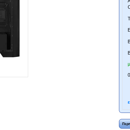
Τ
Ε
Β
B
μ
ntan.gr
0
ε
Περι