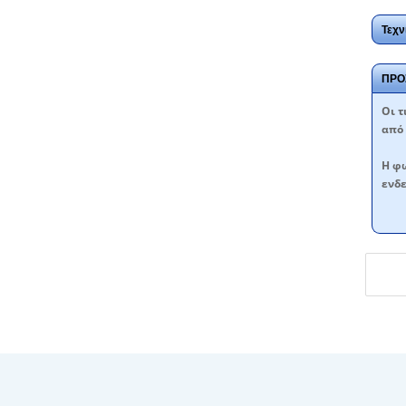
Τεχν
ΠΡΟ
Oι τ
από 
Η φω
ενδε