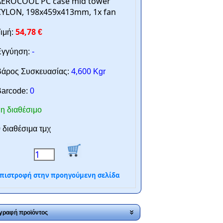
AEROCOOL PC case mid tower
CYLON, 198x459x413mm, 1x fan
54,78
ιμή:
€
γγύηση:
-
4,600
άρος Συσκευασίας:
Kgr
arcode:
0
η διαθέσιμο
 διαθέσιμα τμχ
πιστροφή στην προηγούμενη σελίδα
γραφή προϊόντος