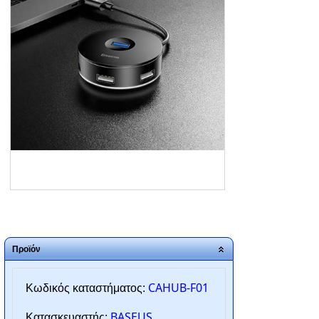
ΑΡΧΙΚΗ
ΠΟΙΟΙ ΕΙΜΑΣΤΕ
SERVICE
ΕΠΙΚΟΙΝΩΝΙΑ
2310.769.050 - 2313.078.238
info@tzampantan.gr
Προϊόν
CAHUB-F01
Κωδικός καταστήματος:
BASEUS
Κατασκευαστής: