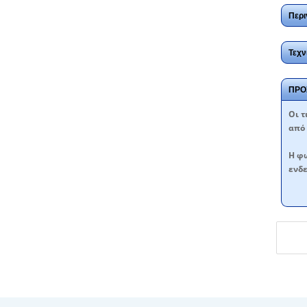
Περι
Τεχν
ΠΡΟ
Oι τ
από 
Η φω
ενδε