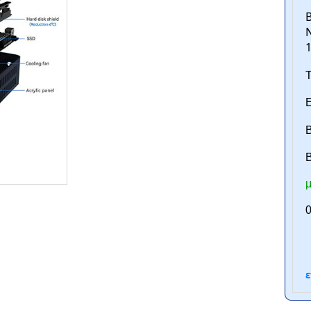
B
Τ
Ε
Β
B
ntan.gr
μ
0
ε