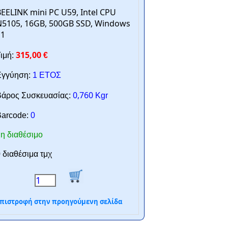
EELINK mini PC U59, Intel CPU
N5105, 16GB, 500GB SSD, Windows
11
315,00
ιμή:
€
γγύηση:
1 ΕΤΟΣ
0,760
άρος Συσκευασίας:
Kgr
arcode:
0
η διαθέσιμο
 διαθέσιμα τμχ
πιστροφή στην προηγούμενη σελίδα