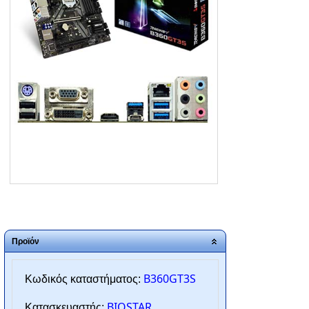
ΑΡΧΙΚΗ
ΠΟΙΟΙ ΕΙΜΑΣΤΕ
SERVICE
ΕΠΙΚΟΙΝΩΝΙΑ
2310.769.050 - 2313.078.238
info@tzampantan.gr
Προϊόν
B360GT3S
Κωδικός καταστήματος:
BIOSTAR
Κατασκευαστής: