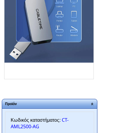
ΑΡΧΙΚΗ
ΠΟΙΟΙ ΕΙΜΑΣΤΕ
SERVICE
ΕΠΙΚΟΙΝΩΝΙΑ
2310.769.050 - 2313.078.238
info@tzampantan.gr
Προϊόν
CT-
Κωδικός καταστήματος:
AML2500-AG