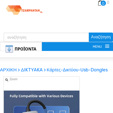
0
0
Αναζήτηση
MENU
ΠΡΟΪΟΝΤΑ
ΑΡΧΙΚΗ >
ΔIKTYAKA >
Κάρτες-Δικτύου-Usb-Dongles
Zoom
ΕΓΓΡΑΦΗ
ΕΙΣΟΔΟΣ
ΚΑΛΑΘΙ-ΑΓΟΡΩΝ