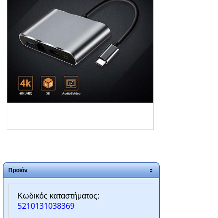
ΑΡΧΙΚΗ
ΠΟΙΟΙ ΕΙΜΑΣΤΕ
SERVICE
ΕΠΙΚΟΙΝΩΝΙΑ
2310.769.050 - 2313.078.238
info@tzampantan.gr
Προϊόν
Κωδικός καταστήματος:
5210131038369