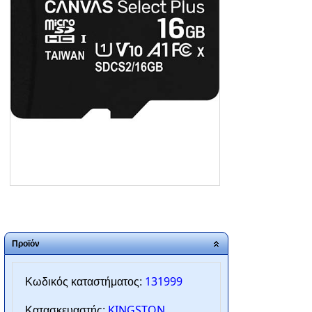
ΑΡΧΙΚΗ
ΠΟΙΟΙ ΕΙΜΑΣΤΕ
SERVICE
ΕΠΙΚΟΙΝΩΝΙΑ
2310.769.050 - 2313.078.238
info@tzampantan.gr
Προϊόν
131999
Κωδικός καταστήματος:
KINGSTON
Κατασκευαστής: