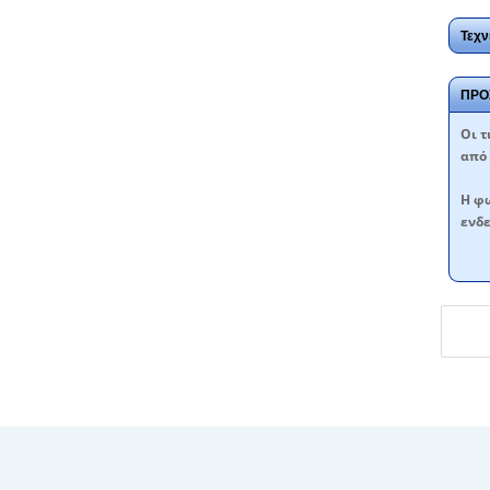
Τεχν
ΠΡΟ
Oι τ
από 
Η φω
ενδε