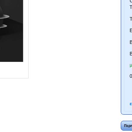
C
Τ
Ε
Β
B
μ
ntan.gr
0
ε
Περι