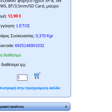
ELEBRAT φορητό ηχείο SP-8, 3W
TWS, BT/3.5mm/SD Card, μαύρο
13,90
ιμή:
€
γγύηση:
1 ΕΤΟΣ
0,370
άρος Συσκευασίας:
Kgr
arcode:
6925146901032
η διαθέσιμο
 διαθέσιμα τμχ
πιστροφή στην προηγούμενη σελίδα
γραφή προϊόντος