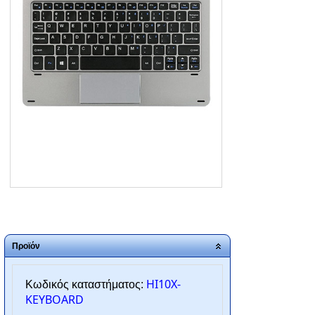
ΑΡΧΙΚΗ
ΠΟΙΟΙ ΕΙΜΑΣΤΕ
SERVICE
ΕΠΙΚΟΙΝΩΝΙΑ
2310.769.050 - 2313.078.238
info@tzampantan.gr
Προϊόν
HI10X-
Κωδικός καταστήματος:
KEYBOARD