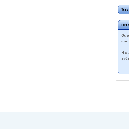
Τεχν
ΠΡΟ
Oι τ
από 
Η φω
ενδε