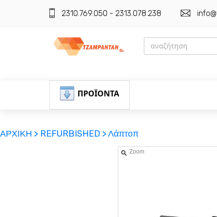
2310.769.050 - 2313.078.238
info@
ΠΡΟΪΟΝΤΑ
ΑΡΧΙΚΗ >
REFURBISHED >
Λάπτοπ
Zoom
ΕΓΓΡΑΦΗ
ΕΙΣΟΔΟΣ
ΚΑΛΑΘΙ-ΑΓΟΡΩΝ