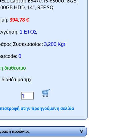
ELL Laptop E5470, i5-6300U, 8GB,
00GB HDD, 14", REF SQ
394,78
ιμή:
€
γγύηση:
1 ΕΤΟΣ
3,200
άρος Συσκευασίας:
Kgr
arcode:
0
η διαθέσιμο
 διαθέσιμα τμχ
πιστροφή στην προηγούμενη σελίδα
γραφή προϊόντος