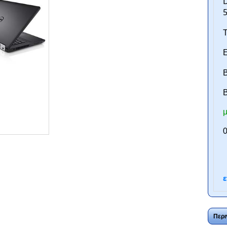
D
5
Τ
Ε
Β
B
μ
ntan.gr
0
ε
Περι