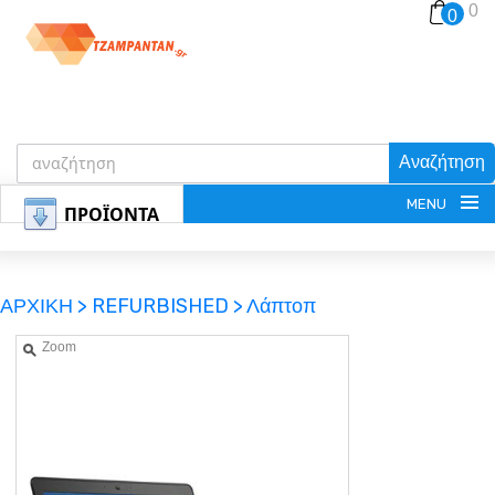
0
0
Αναζήτηση
MENU
ΠΡΟΪΟΝΤΑ
ΑΡΧΙΚΗ >
REFURBISHED >
Λάπτοπ
Zoom
ΕΓΓΡΑΦΗ
ΕΙΣΟΔΟΣ
ΚΑΛΑΘΙ-ΑΓΟΡΩΝ