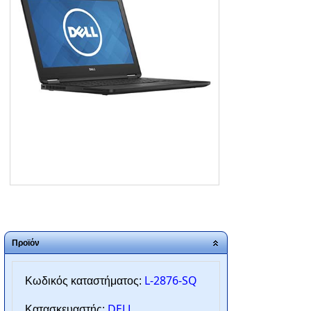
ΑΡΧΙΚΗ
ΠΟΙΟΙ ΕΙΜΑΣΤΕ
SERVICE
ΕΠΙΚΟΙΝΩΝΙΑ
2310.769.050 - 2313.078.238
info@tzampantan.gr
Προϊόν
L-2876-SQ
Κωδικός καταστήματος:
DELL
Κατασκευαστής: