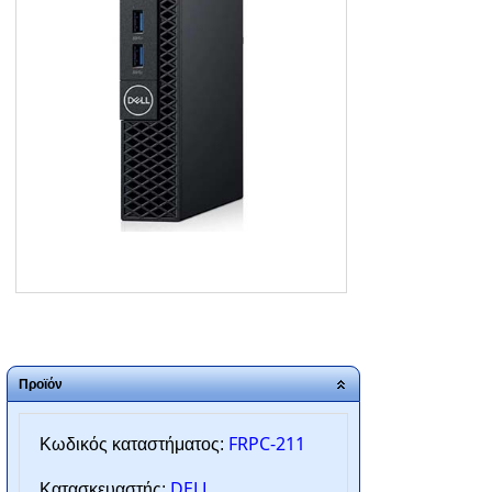
ΑΡΧΙΚΗ
ΠΟΙΟΙ ΕΙΜΑΣΤΕ
SERVICE
ΕΠΙΚΟΙΝΩΝΙΑ
2310.769.050 - 2313.078.238
info@tzampantan.gr
Προϊόν
FRPC-211
Κωδικός καταστήματος:
DELL
Κατασκευαστής: