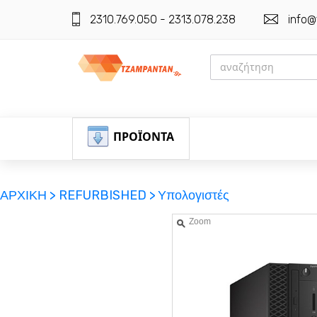
2310.769.050 - 2313.078.238
info@
ΠΡΟΪΟΝΤΑ
ΑΡΧΙΚΗ >
REFURBISHED >
Υπολογιστές
Zoom
ΕΓΓΡΑΦΗ
ΕΙΣΟΔΟΣ
ΚΑΛΑΘΙ-ΑΓΟΡΩΝ