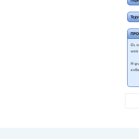
Περι
Τεχν
ΠΡΟ
Oι τ
από 
Η φω
ενδε