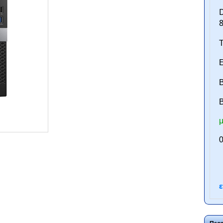
D
8
Τ
Ε
Β
B
μ
ntan.gr
0
ε