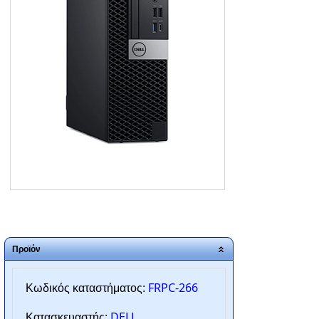
ΑΡΧΙΚΗ
ΠΟΙΟΙ ΕΙΜΑΣΤΕ
SERVICE
ΕΠΙΚΟΙΝΩΝΙΑ
2310.769.050 - 2313.078.238
info@tzampantan.gr
Προϊόν
FRPC-266
Κωδικός καταστήματος:
DELL
Κατασκευαστής: