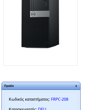
ΑΡΧΙΚΗ
ΠΟΙΟΙ ΕΙΜΑΣΤΕ
SERVICE
ΕΠΙΚΟΙΝΩΝΙΑ
2310.769.050 - 2313.078.238
info@tzampantan.gr
Προϊόν
FRPC-208
Κωδικός καταστήματος:
DELL
Κατασκευαστής: