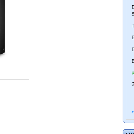
D
8
Τ
Ε
Β
B
μ
ntan.gr
0
ε