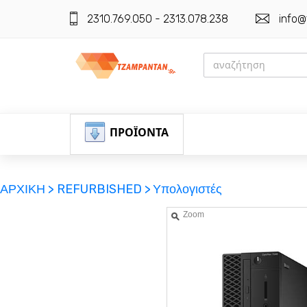
2310.769.050 - 2313.078.238
info@
ΠΡΟΪΟΝΤΑ
ΑΡΧΙΚΗ >
REFURBISHED >
Υπολογιστές
Zoom
ΕΓΓΡΑΦΗ
ΕΙΣΟΔΟΣ
ΚΑΛΑΘΙ-ΑΓΟΡΩΝ