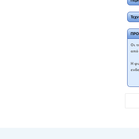
Περι
Τεχν
ΠΡΟ
Oι τ
από 
Η φω
ενδε