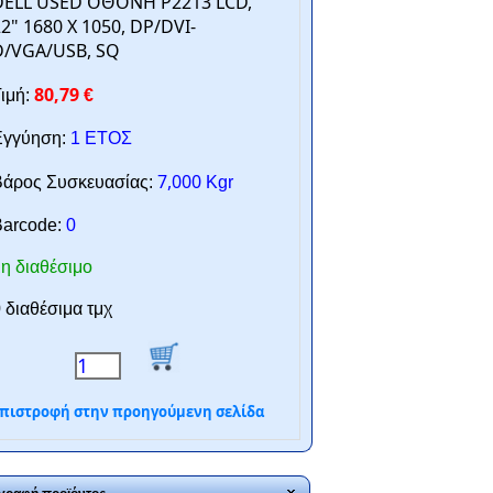
DELL USED ΟΘΟΝΗ P2213 LCD,
2" 1680 Χ 1050, DP/DVI-
D/VGA/USB, SQ
80,79
ιμή:
€
γγύηση:
1 ΕΤΟΣ
7,000
άρος Συσκευασίας:
Kgr
arcode:
0
η διαθέσιμο
 διαθέσιμα τμχ
πιστροφή στην προηγούμενη σελίδα