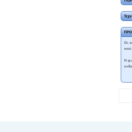
Περι
Τεχν
ΠΡΟ
Oι τ
από 
Η φω
ενδε