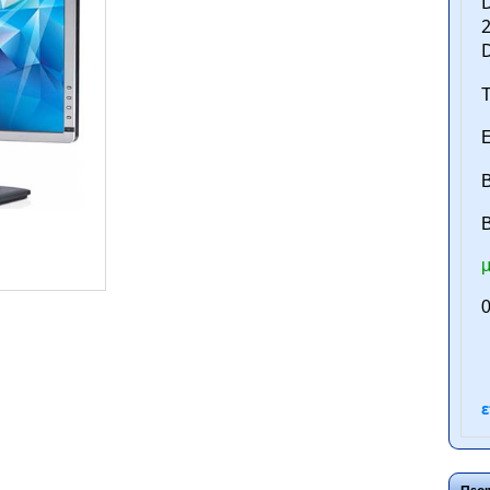
2
Τ
Ε
Β
B
μ
ntan.gr
0
ε