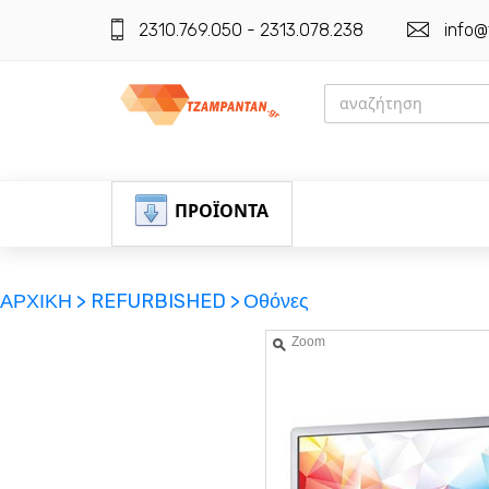
2310.769.050 - 2313.078.238
info@
ΠΡΟΪΟΝΤΑ
ΑΡΧΙΚΗ >
REFURBISHED >
Οθόνες
Zoom
ΕΓΓΡΑΦΗ
ΕΙΣΟΔΟΣ
ΚΑΛΑΘΙ-ΑΓΟΡΩΝ