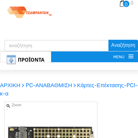
0
0
Αναζήτηση
MENU
ΠΡΟΪΟΝΤΑ
ΑΡΧΙΚΗ >
PC-ΑΝΑΒΑΘΜΙΣΗ >
Κάρτες-Επέκτασης-PCI-
κ-α
ΕΓΓΡΑΦΗ
Zoom
ΕΙΣΟΔΟΣ
ΚΑΛΑΘΙ-ΑΓΟΡΩΝ