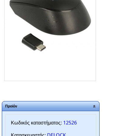
ΑΡΧΙΚΗ
ΠΟΙΟΙ ΕΙΜΑΣΤΕ
SERVICE
ΕΠΙΚΟΙΝΩΝΙΑ
2310.769.050 - 2313.078.238
info@tzampantan.gr
Προϊόν
12526
Κωδικός καταστήματος:
DELOCK
Κατασκευαστής: