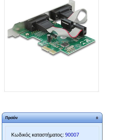
ΑΡΧΙΚΗ
ΠΟΙΟΙ ΕΙΜΑΣΤΕ
SERVICE
ΕΠΙΚΟΙΝΩΝΙΑ
2310.769.050 - 2313.078.238
info@tzampantan.gr
Προϊόν
90007
Κωδικός καταστήματος: