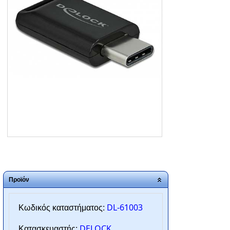
ΑΡΧΙΚΗ
ΠΟΙΟΙ ΕΙΜΑΣΤΕ
SERVICE
ΕΠΙΚΟΙΝΩΝΙΑ
2310.769.050 - 2313.078.238
info@tzampantan.gr
Προϊόν
DL-61003
Κωδικός καταστήματος:
DELOCK
Κατασκευαστής: