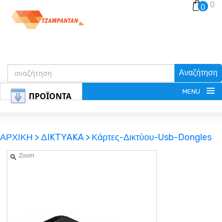
0
0
Αναζήτηση
MENU
ΠΡΟΪΟΝΤΑ
ΑΡΧΙΚΗ >
ΔIKTYAKA >
Κάρτες-Δικτύου-Usb-Dongles
Zoom
ΕΓΓΡΑΦΗ
ΕΙΣΟΔΟΣ
ΚΑΛΑΘΙ-ΑΓΟΡΩΝ