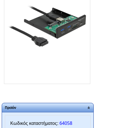
ΑΡΧΙΚΗ
ΠΟΙΟΙ ΕΙΜΑΣΤΕ
SERVICE
ΕΠΙΚΟΙΝΩΝΙΑ
2310.769.050 - 2313.078.238
info@tzampantan.gr
Προϊόν
64058
Κωδικός καταστήματος: