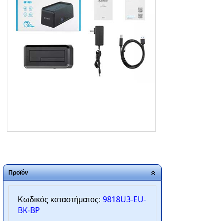
ΑΡΧΙΚΗ
ΠΟΙΟΙ ΕΙΜΑΣΤΕ
SERVICE
ΕΠΙΚΟΙΝΩΝΙΑ
2310.769.050 - 2313.078.238
info@tzampantan.gr
Προϊόν
9818U3-EU-
Κωδικός καταστήματος:
BK-BP