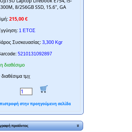
UJITSU Laptop Lifebook E754, i5-
300M, 8/256GB SSD, 15.6", GA
215,00
ιμή:
€
γγύηση:
1 ΕΤΟΣ
3,300
άρος Συσκευασίας:
Kgr
arcode:
5210131092897
η διαθέσιμο
 διαθέσιμα τμχ
πιστροφή στην προηγούμενη σελίδα
γραφή προϊόντος