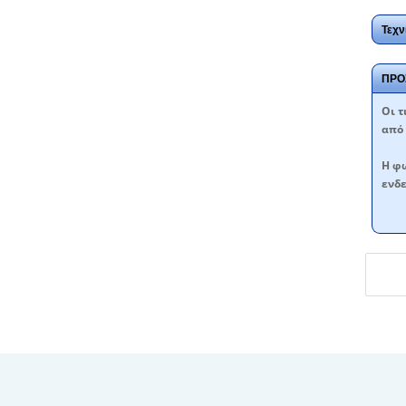
Τεχν
ΠΡΟ
Oι τ
από 
Η φω
ενδε