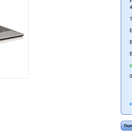
F
4
Τ
Ε
Β
B
μ
ntan.gr
0
ε
Περι