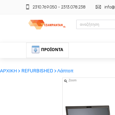
2310.769.050 - 2313.078.238
info@
ΠΡΟΪΟΝΤΑ
ΑΡΧΙΚΗ >
REFURBISHED >
Λάπτοπ
Zoom
ΕΓΓΡΑΦΗ
ΕΙΣΟΔΟΣ
ΚΑΛΑΘΙ-ΑΓΟΡΩΝ