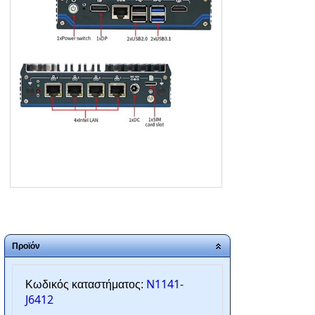
ΑΡΧΙΚΗ
ΠΟΙΟΙ ΕΙΜΑΣΤΕ
SERVICE
ΕΠΙΚΟΙΝΩΝΙΑ
2310.769.050 - 2313.078.238
info@tzampantan.gr
Προϊόν
N1141-
Κωδικός καταστήματος:
J6412