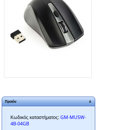
ΑΡΧΙΚΗ
ΠΟΙΟΙ ΕΙΜΑΣΤΕ
SERVICE
ΕΠΙΚΟΙΝΩΝΙΑ
2310.769.050 - 2313.078.238
info@tzampantan.gr
Προϊόν
GM-MUSW-
Κωδικός καταστήματος:
4B-04GB