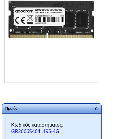
ΑΡΧΙΚΗ
ΠΟΙΟΙ ΕΙΜΑΣΤΕ
SERVICE
ΕΠΙΚΟΙΝΩΝΙΑ
2310.769.050 - 2313.078.238
info@tzampantan.gr
Προϊόν
Κωδικός καταστήματος:
GR2666S464L19S-4G