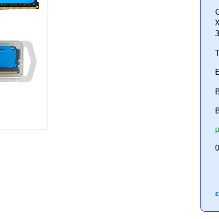
Τ
Ε
Β
B
ntan.gr
μ
0
ε