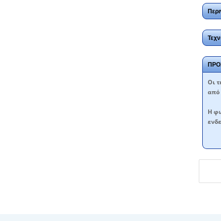
Περι
Τεχν
ΠΡΟ
Oι τ
από 
Η φω
ενδε