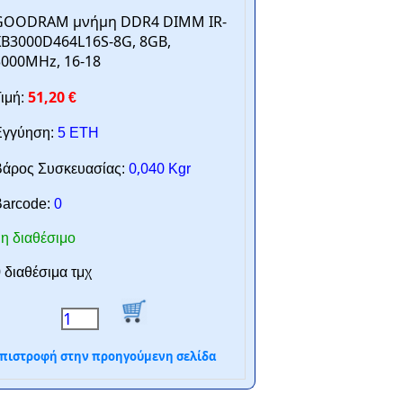
GOODRAM μνήμη DDR4 DIMM IR-
XB3000D464L16S-8G, 8GB,
3000MHz, 16-18
51,20
ιμή:
€
γγύηση:
5 ΕΤΗ
0,040
άρος Συσκευασίας:
Kgr
arcode:
0
η διαθέσιμο
 διαθέσιμα τμχ
πιστροφή στην προηγούμενη σελίδα