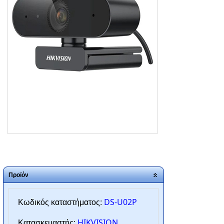
ΑΡΧΙΚΗ
ΠΟΙΟΙ ΕΙΜΑΣΤΕ
SERVICE
ΕΠΙΚΟΙΝΩΝΙΑ
2310.769.050 - 2313.078.238
info@tzampantan.gr
Προϊόν
DS-U02P
Κωδικός καταστήματος:
HIKVISION
Κατασκευαστής: