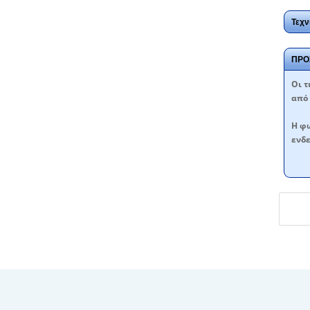
Τεχν
ΠΡΟ
Oι τ
από 
Η φω
ενδε