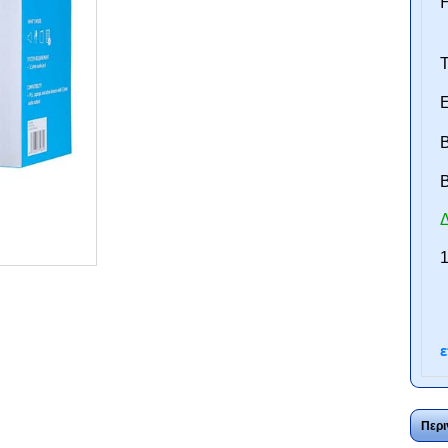
Τ
Ε
Β
B
Δ
ntan.gr
1
ε
Περι