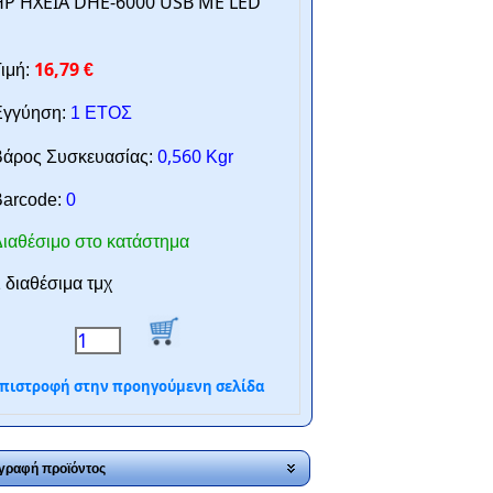
HP ΗΧΕΙΑ DHE-6000 USB ΜΕ LED
16,79
ιμή:
€
γγύηση:
1 ΕΤΟΣ
0,560
άρος Συσκευασίας:
Kgr
arcode:
0
ιαθέσιμο στο κατάστημα
 διαθέσιμα τμχ
πιστροφή στην προηγούμενη σελίδα
γραφή προϊόντος