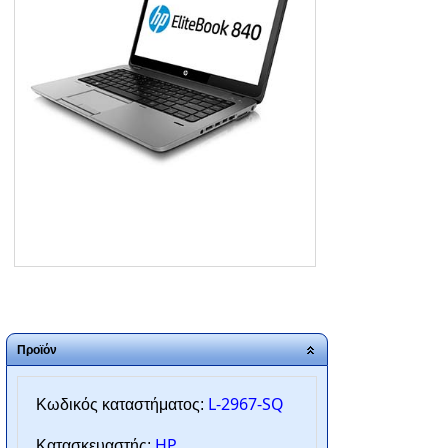
ΑΡΧΙΚΗ
ΠΟΙΟΙ ΕΙΜΑΣΤΕ
SERVICE
ΕΠΙΚΟΙΝΩΝΙΑ
2310.769.050 - 2313.078.238
info@tzampantan.gr
Προϊόν
L-2967-SQ
Κωδικός καταστήματος:
HP
Κατασκευαστής: