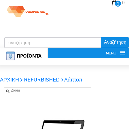
0
0
Αναζήτηση
MENU
ΠΡΟΪΟΝΤΑ
ΑΡΧΙΚΗ >
REFURBISHED >
Λάπτοπ
Zoom
ΕΓΓΡΑΦΗ
ΕΙΣΟΔΟΣ
ΚΑΛΑΘΙ-ΑΓΟΡΩΝ