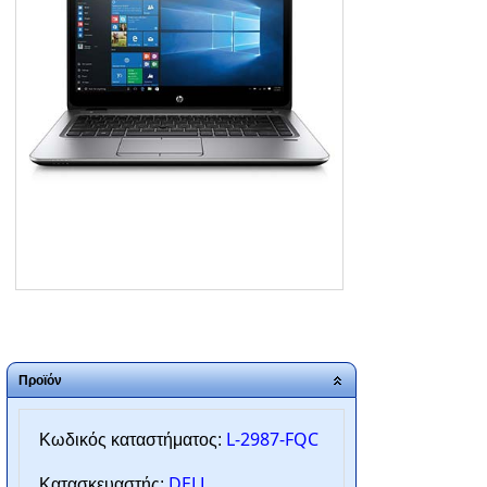
ΑΡΧΙΚΗ
ΠΟΙΟΙ ΕΙΜΑΣΤΕ
SERVICE
ΕΠΙΚΟΙΝΩΝΙΑ
2310.769.050 - 2313.078.238
info@tzampantan.gr
Προϊόν
L-2987-FQC
Κωδικός καταστήματος:
DELL
Κατασκευαστής: