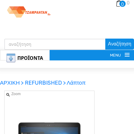
0
0
Αναζήτηση
MENU
ΠΡΟΪΟΝΤΑ
ΑΡΧΙΚΗ >
REFURBISHED >
Λάπτοπ
Zoom
ΕΓΓΡΑΦΗ
ΕΙΣΟΔΟΣ
ΚΑΛΑΘΙ-ΑΓΟΡΩΝ