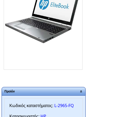
ΑΡΧΙΚΗ
ΠΟΙΟΙ ΕΙΜΑΣΤΕ
SERVICE
ΕΠΙΚΟΙΝΩΝΙΑ
2310.769.050 - 2313.078.238
info@tzampantan.gr
Προϊόν
L-2965-FQ
Κωδικός καταστήματος:
HP
Κατασκευαστής: