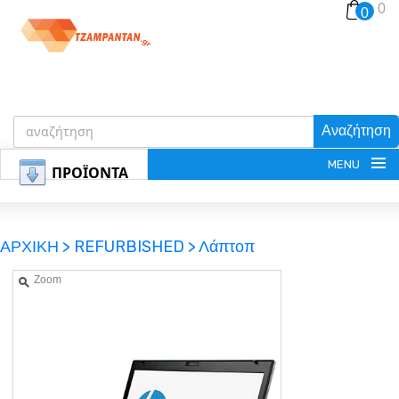
0
0
Αναζήτηση
MENU
ΠΡΟΪΟΝΤΑ
ΑΡΧΙΚΗ >
REFURBISHED >
Λάπτοπ
Zoom
ΕΓΓΡΑΦΗ
ΕΙΣΟΔΟΣ
ΚΑΛΑΘΙ-ΑΓΟΡΩΝ