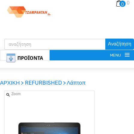
0
0
Αναζήτηση
MENU
ΠΡΟΪΟΝΤΑ
ΑΡΧΙΚΗ >
REFURBISHED >
Λάπτοπ
Zoom
ΕΓΓΡΑΦΗ
ΕΙΣΟΔΟΣ
ΚΑΛΑΘΙ-ΑΓΟΡΩΝ