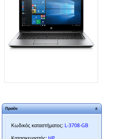
ΑΡΧΙΚΗ
ΠΟΙΟΙ ΕΙΜΑΣΤΕ
SERVICE
ΕΠΙΚΟΙΝΩΝΙΑ
2310.769.050 - 2313.078.238
info@tzampantan.gr
Προϊόν
L-3708-GB
Κωδικός καταστήματος:
HP
Κατασκευαστής: