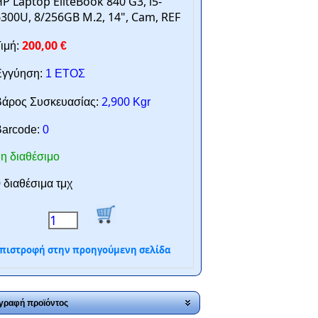
P Laptop EliteBook 840 G3, i5-
300U, 8/256GB M.2, 14", Cam, REF
200,00
ιμή:
€
γγύηση:
1 ΕΤΟΣ
2,900
άρος Συσκευασίας:
Kgr
arcode:
0
η διαθέσιμο
 διαθέσιμα τμχ
πιστροφή στην προηγούμενη σελίδα
γραφή προϊόντος