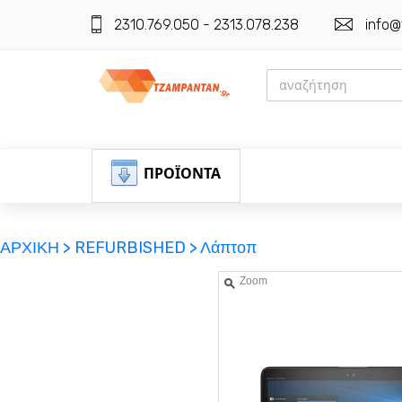
2310.769.050 - 2313.078.238
info@
ΠΡΟΪΟΝΤΑ
ΑΡΧΙΚΗ >
REFURBISHED >
Λάπτοπ
Zoom
ΕΓΓΡΑΦΗ
ΕΙΣΟΔΟΣ
ΚΑΛΑΘΙ-ΑΓΟΡΩΝ