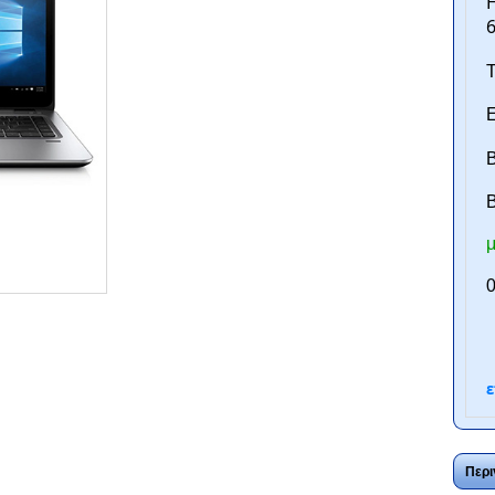
H
6
Τ
Ε
Β
B
μ
ntan.gr
0
ε
Περι