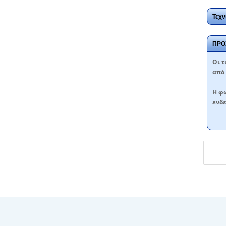
Τεχν
ΠΡΟ
Oι τ
από 
Η φω
ενδε