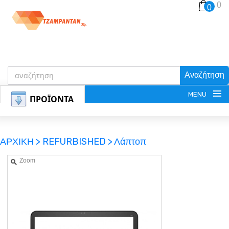
0
0
Αναζήτηση
MENU
ΠΡΟΪΟΝΤΑ
ΑΡΧΙΚΗ >
REFURBISHED >
Λάπτοπ
Zoom
ΕΓΓΡΑΦΗ
ΕΙΣΟΔΟΣ
ΚΑΛΑΘΙ-ΑΓΟΡΩΝ