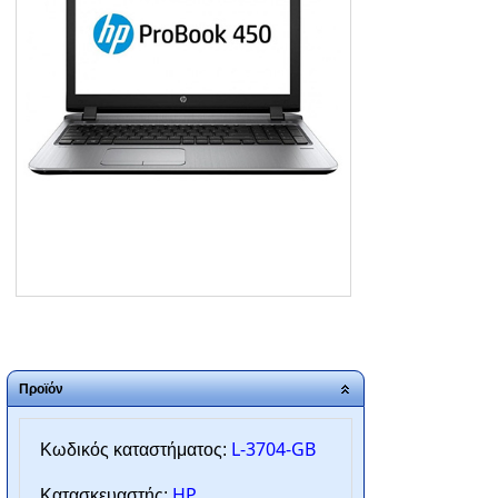
ΑΡΧΙΚΗ
ΠΟΙΟΙ ΕΙΜΑΣΤΕ
SERVICE
ΕΠΙΚΟΙΝΩΝΙΑ
2310.769.050 - 2313.078.238
info@tzampantan.gr
Προϊόν
L-3704-GB
Κωδικός καταστήματος:
HP
Κατασκευαστής: