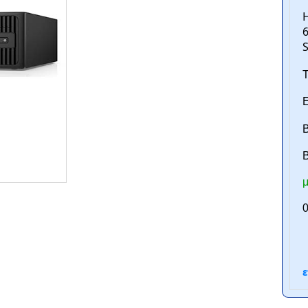
H
6
Τ
Ε
Β
B
ntan.gr
μ
0
ε