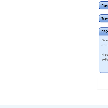
Περι
Τεχν
ΠΡΟ
Oι τ
από 
Η φω
ενδε