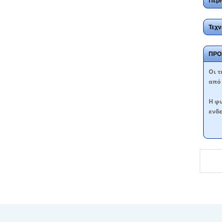
Περι
Τεχν
ΠΡΟ
Oι τ
από 
Η φω
ενδε