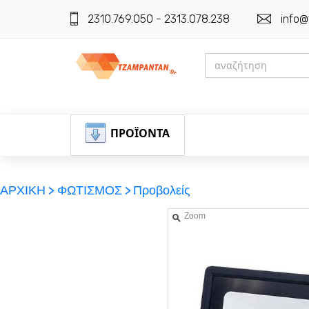
2310.769.050 - 2313.078.238
info@
ΠΡΟΪΟΝΤΑ
ΑΡΧΙΚΗ >
ΦΩΤΙΣΜΟΣ >
Προβολείς
Zoom
ΕΓΓΡΑΦΗ
ΕΙΣΟΔΟΣ
ΚΑΛΑΘΙ-ΑΓΟΡΩΝ