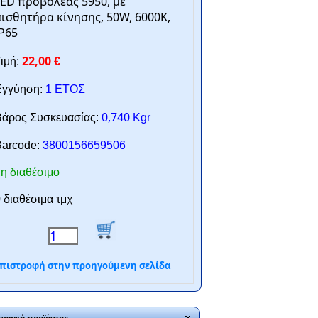
ED προβολέας 5950, με
ισθητήρα κίνησης, 50W, 6000K,
P65
22,00
ιμή:
€
γγύηση:
1 ΕΤΟΣ
0,740
άρος Συσκευασίας:
Kgr
arcode:
3800156659506
η διαθέσιμο
 διαθέσιμα τμχ
πιστροφή στην προηγούμενη σελίδα