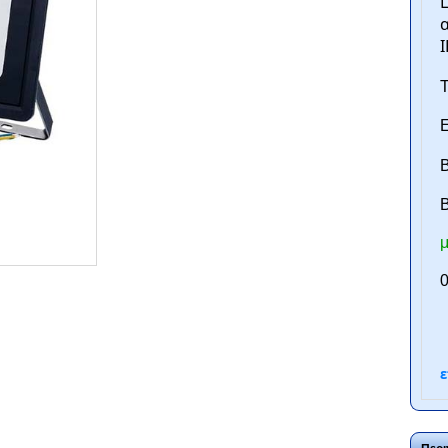
L
α
I
Τ
Ε
Β
B
μ
ntan.gr
0
ε